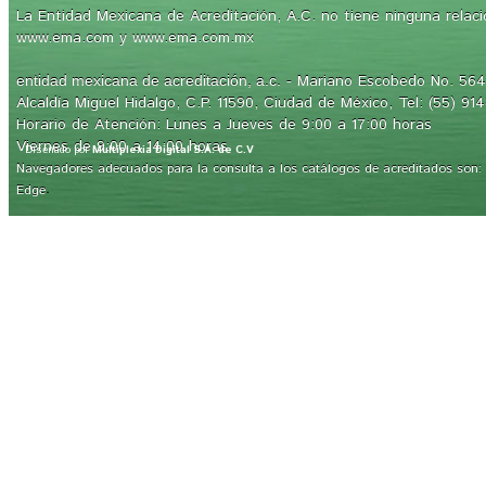
La Entidad Mexicana de Acreditación, A.C. no tiene ninguna relaci
www.ema.com y www.ema.com.mx
- Mariano Escobedo No. 564,
entidad mexicana de acreditación, a.c.
Alcaldía Miguel Hidalgo, C.P. 11590, Ciudad de México, Tel: (55) 91
Horario de Atención: Lunes a Jueves de 9:00 a 17:00 horas
Viernes de 9:00 a 14:00 horas
Diseñado por
Multiplexia Digital S.A. de C.V
Navegadores adecuados para la consulta a los catálogos de acreditados son: Int
.
Edge