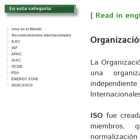
En esta categoría: 
[ Read in engl
ema en el Mundo
Reconocimientos Internacionales
Organizació
ILAC
IAF
APAC
La Organizació
IAAC
OCDE
una organi
FDA
ENERGY STAR
independiente
ISO/CASCO
Internacionale
ISO
fue creada
miembros, 
normalización