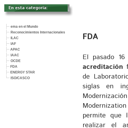
En esta categoría: 
ema en el Mundo
Reconocimientos Internacionales
FDA
ILAC
IAF
APAC
El pasado 16
IAAC
OCDE
acreditación
f
FDA
ENERGY STAR
de Laboratori
ISO/CASCO
siglas en i
Modernización
Modernizatio
permite que l
realizar el 