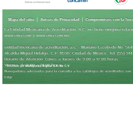
Mapa del sitio
Avisos de Privacidad
Compromisos con la Soc
La Entidad Mexicana de Acreditación, A.C. no tiene ninguna relaci
www.ema.com y www.ema.com.mx
- Mariano Escobedo No. 564,
entidad mexicana de acreditación, a.c.
Alcaldía Miguel Hidalgo, C.P. 11590, Ciudad de México, Tel: (55) 91
Horario de Atención: Lunes a Jueves de 9:00 a 17:00 horas
Viernes de 9:00 a 14:00 horas
Diseñado por
Multiplexia Digital S.A. de C.V
Navegadores adecuados para la consulta a los catálogos de acreditados son: Int
.
Edge