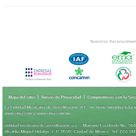
Nuestros Reconocimien
Mapa del sitio
Avisos de Privacidad
Compromisos con la Soc
La Entidad Mexicana de Acreditación, A.C. no tiene ninguna relaci
www.ema.com y www.ema.com.mx
- Mariano Escobedo No. 564,
entidad mexicana de acreditación, a.c.
Alcaldía Miguel Hidalgo, C.P. 11590, Ciudad de México, Tel: (55) 91