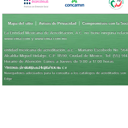
Mapa del sitio
Avisos de Privacidad
Compromisos con la Soc
La Entidad Mexicana de Acreditación, A.C. no tiene ninguna relaci
www.ema.com y www.ema.com.mx
- Mariano Escobedo No. 564,
entidad mexicana de acreditación, a.c.
Alcaldía Miguel Hidalgo, C.P. 11590, Ciudad de México, Tel: (55) 91
Horario de Atención: Lunes a Jueves de 9:00 a 17:00 horas
Viernes de 9:00 a 14:00 horas
Diseñado por
Multiplexia Digital S.A. de C.V
Navegadores adecuados para la consulta a los catálogos de acreditados son: Int
.
Edge