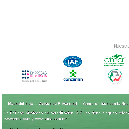
Nuestr
Mapa del sitio
Avisos de Privacidad
Compromisos con la Soc
La Entidad Mexicana de Acreditación, A.C. no tiene ninguna relaci
www.ema.com y www.ema.com.mx