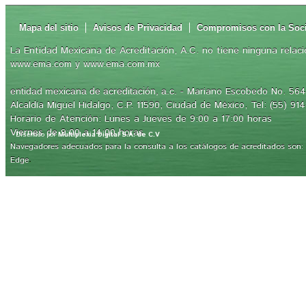
Mapa del sitio
Avisos de Privacidad
Compromisos con la Soc
La Entidad Mexicana de Acreditación, A.C. no tiene ninguna relaci
www.ema.com y www.ema.com.mx
- Mariano Escobedo No. 564,
entidad mexicana de acreditación, a.c.
Alcaldía Miguel Hidalgo, C.P. 11590, Ciudad de México, Tel: (55) 91
Horario de Atención: Lunes a Jueves de 9:00 a 17:00 horas
Viernes de 9:00 a 14:00 horas
Diseñado por
Multiplexia Digital S.A. de C.V
Navegadores adecuados para la consulta a los catálogos de acreditados son: Int
.
Edge