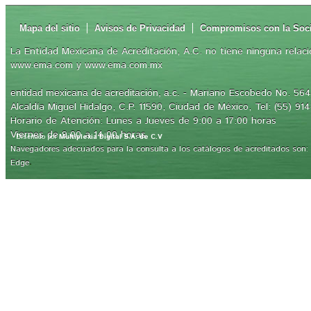
Mapa del sitio
Avisos de Privacidad
Compromisos con la Soc
La Entidad Mexicana de Acreditación, A.C. no tiene ninguna relaci
www.ema.com y www.ema.com.mx
- Mariano Escobedo No. 564,
entidad mexicana de acreditación, a.c.
Alcaldía Miguel Hidalgo, C.P. 11590, Ciudad de México, Tel: (55) 91
Horario de Atención: Lunes a Jueves de 9:00 a 17:00 horas
Viernes de 9:00 a 14:00 horas
Diseñado por
Multiplexia Digital S.A. de C.V
Navegadores adecuados para la consulta a los catálogos de acreditados son: Int
.
Edge