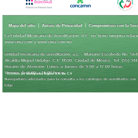
Mapa del sitio
Avisos de Privacidad
Compromisos con la Soc
La Entidad Mexicana de Acreditación, A.C. no tiene ninguna relaci
www.ema.com y www.ema.com.mx
- Mariano Escobedo No. 564,
entidad mexicana de acreditación, a.c.
Alcaldía Miguel Hidalgo, C.P. 11590, Ciudad de México, Tel: (55) 91
Horario de Atención: Lunes a Jueves de 9:00 a 17:00 horas
Viernes de 9:00 a 14:00 horas
Diseñado por
Multiplexia Digital S.A. de C.V
Navegadores adecuados para la consulta a los catálogos de acreditados son: Int
.
Edge