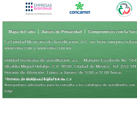
Mapa del sitio
Avisos de Privacidad
Compromisos con la Soc
La Entidad Mexicana de Acreditación, A.C. no tiene ninguna relaci
www.ema.com y www.ema.com.mx
- Mariano Escobedo No. 564,
entidad mexicana de acreditación, a.c.
Alcaldía Miguel Hidalgo, C.P. 11590, Ciudad de México, Tel: (55) 91
Horario de Atención: Lunes a Jueves de 9:00 a 17:00 horas
Viernes de 9:00 a 14:00 horas
Diseñado por
Multiplexia Digital S.A. de C.V
Navegadores adecuados para la consulta a los catálogos de acreditados son: Int
.
Edge