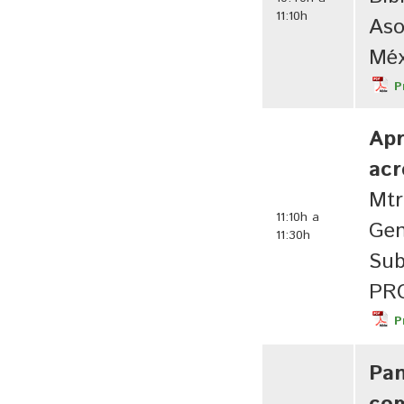
11:10h
Aso
Méx
P
Apr
acr
Mtr
11:10h a
Gen
11:30h
Sub
PR
P
Pan