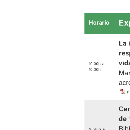
Ex
Horario
La 
res
vid
10:00h a
10:30h
Mar
acr
P
Cer
de 
Bib
10:40h a