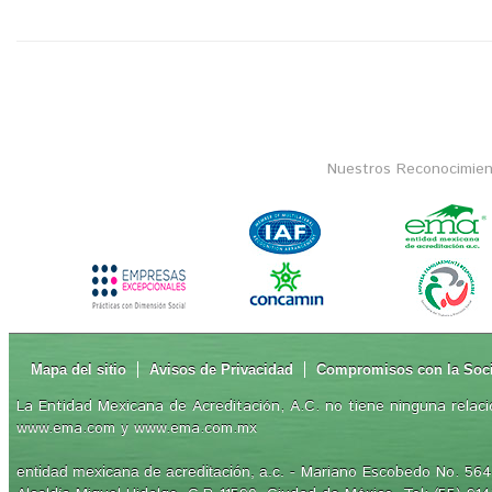
Nuestros Reconocimien
Mapa del sitio
Avisos de Privacidad
Compromisos con la Soc
La Entidad Mexicana de Acreditación, A.C. no tiene ninguna relaci
www.ema.com y www.ema.com.mx
- Mariano Escobedo No. 564,
entidad mexicana de acreditación, a.c.