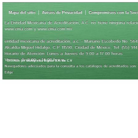
Mapa del sitio
Avisos de Privacidad
Compromisos con la Soc
La Entidad Mexicana de Acreditación, A.C. no tiene ninguna relaci
www.ema.com y www.ema.com.mx
- Mariano Escobedo No. 564,
entidad mexicana de acreditación, a.c.
Alcaldía Miguel Hidalgo, C.P. 11590, Ciudad de México, Tel: (55) 91
Horario de Atención: Lunes a Jueves de 9:00 a 17:00 horas
Viernes de 9:00 a 14:00 horas
Diseñado por
Multiplexia Digital S.A. de C.V
Navegadores adecuados para la consulta a los catálogos de acreditados son: Int
.
Edge