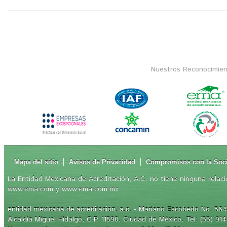
Nuestros Reconocimien
Mapa del sitio
Avisos de Privacidad
Compromisos con la Soc
La Entidad Mexicana de Acreditación, A.C. no tiene ninguna relaci
www.ema.com y www.ema.com.mx
- Mariano Escobedo No. 564,
entidad mexicana de acreditación, a.c.
Alcaldía Miguel Hidalgo, C.P. 11590, Ciudad de México, Tel: (55) 91