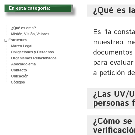
¿Qué es la
En esta categoría: 
¿Qué es ema?
Es “la const
Misión, Visión, Valores
muestreo, me
Estructura
Marco Legal
documentos q
Obligaciones y Derechos
Organismos Relacionados
para evalua
Asociado ema
a petición de
Contacto
Ubicación
Códigos
¿Las UV/U
personas f
¿Cómo se 
Si, con base en el 
verificació
de la entrada en vigo
tanto, continuará ap