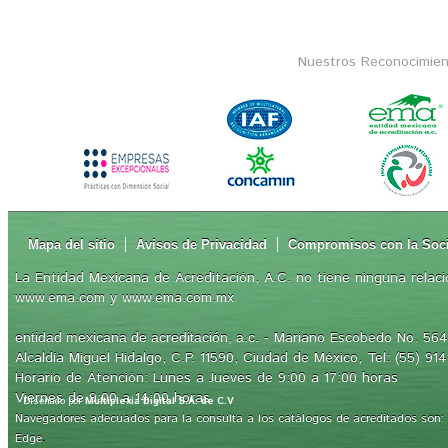
Nuestros Reconocimien
Mapa del sitio
Avisos de Privacidad
Compromisos con la Soc
La Entidad Mexicana de Acreditación, A.C. no tiene ninguna relaci
www.ema.com y www.ema.com.mx
- Mariano Escobedo No. 564,
entidad mexicana de acreditación, a.c.
Alcaldía Miguel Hidalgo, C.P. 11590, Ciudad de México, Tel: (55) 91
Horario de Atención: Lunes a Jueves de 9:00 a 17:00 horas
Viernes de 9:00 a 14:00 horas
Diseñado por
Multiplexia Digital S.A. de C.V
Navegadores adecuados para la consulta a los catálogos de acreditados son: Int
.
Edge