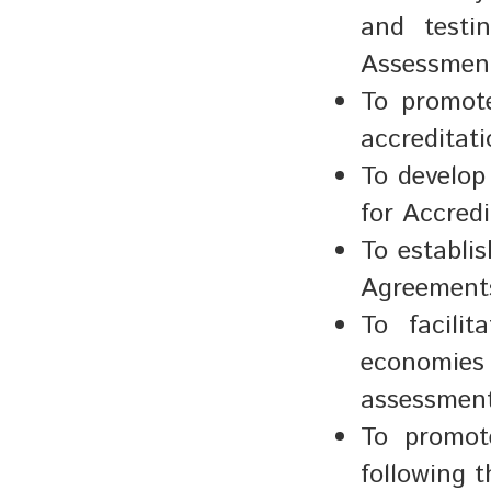
and testi
Assessment
To promote
accreditat
To develop 
for Accred
To establis
Agreements
To facili
economies
assessment
To promote
following t