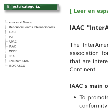
En esta categoría: 
[ Leer en esp
ema en el Mundo
IAAC "Inter
Reconocimientos Internacionales
ILAC
IAF
APAC
The InterAmer
IAAC
association fo
OCDE
FDA
that are inter
ENERGY STAR
ISO/CASCO
Continent.
IAAC’s main o
To promote
conformity 