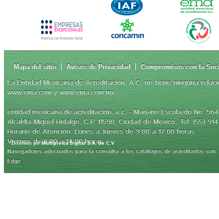
Mapa del sitio
Avisos de Privacidad
Compromisos con la Soc
La Entidad Mexicana de Acreditación, A.C. no tiene ninguna relaci
www.ema.com y www.ema.com.mx
- Mariano Escobedo No. 564,
entidad mexicana de acreditación, a.c.
Alcaldía Miguel Hidalgo, C.P. 11590, Ciudad de México, Tel: (55) 91
Horario de Atención: Lunes a Jueves de 9:00 a 17:00 horas
Viernes de 9:00 a 14:00 horas
Diseñado por
Multiplexia Digital S.A. de C.V
Navegadores adecuados para la consulta a los catálogos de acreditados son: Int
.
Edge