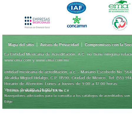
Mapa del sitio
Avisos de Privacidad
Compromisos con la Soc
La Entidad Mexicana de Acreditación, A.C. no tiene ninguna relaci
www.ema.com y www.ema.com.mx
- Mariano Escobedo No. 564,
entidad mexicana de acreditación, a.c.
Alcaldía Miguel Hidalgo, C.P. 11590, Ciudad de México, Tel: (55) 91
Horario de Atención: Lunes a Jueves de 9:00 a 17:00 horas
Viernes de 9:00 a 14:00 horas
Diseñado por
Multiplexia Digital S.A. de C.V
Navegadores adecuados para la consulta a los catálogos de acreditados son: Int
.
Edge