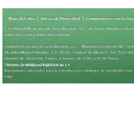
Mapa del sitio
Avisos de Privacidad
Compromisos con la Soc
La Entidad Mexicana de Acreditación, A.C. no tiene ninguna relaci
www.ema.com y www.ema.com.mx
- Mariano Escobedo No. 564,
entidad mexicana de acreditación, a.c.
Alcaldía Miguel Hidalgo, C.P. 11590, Ciudad de México, Tel: (55) 91
Horario de Atención: Lunes a Jueves de 9:00 a 17:00 horas
Viernes de 9:00 a 14:00 horas
Diseñado por
Multiplexia Digital S.A. de C.V
Navegadores adecuados para la consulta a los catálogos de acreditados son: Int
.
Edge