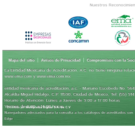
Nuestros Reconocimien
Mapa del sitio
Avisos de Privacidad
Compromisos con la Soc
La Entidad Mexicana de Acreditación, A.C. no tiene ninguna relaci
www.ema.com y www.ema.com.mx
- Mariano Escobedo No. 564,
entidad mexicana de acreditación, a.c.
Alcaldía Miguel Hidalgo, C.P. 11590, Ciudad de México, Tel: (55) 91
Horario de Atención: Lunes a Jueves de 9:00 a 17:00 horas
Viernes de 9:00 a 14:00 horas
Diseñado por
Multiplexia Digital S.A. de C.V
Navegadores adecuados para la consulta a los catálogos de acreditados son: Int
.
Edge