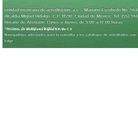
- Mariano Escobedo No. 564,
entidad mexicana de acreditación, a.c.
Alcaldía Miguel Hidalgo, C.P. 11590, Ciudad de México, Tel: (55) 91
Horario de Atención: Lunes a Jueves de 9:00 a 17:00 horas
Viernes de 9:00 a 14:00 horas
Diseñado por
Multiplexia Digital S.A. de C.V
Navegadores adecuados para la consulta a los catálogos de acreditados son: Int
.
Edge