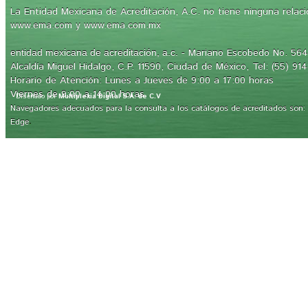
La Entidad Mexicana de Acreditación, A.C. no tiene ninguna relaci
www.ema.com y www.ema.com.mx
- Mariano Escobedo No. 564,
entidad mexicana de acreditación, a.c.
Alcaldía Miguel Hidalgo, C.P. 11590, Ciudad de México, Tel: (55) 91
Horario de Atención: Lunes a Jueves de 9:00 a 17:00 horas
Viernes de 9:00 a 14:00 horas
Diseñado por
Multiplexia Digital S.A. de C.V
Navegadores adecuados para la consulta a los catálogos de acreditados son: Int
.
Edge