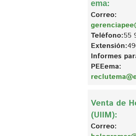
:
ema
Correo:
gerenciape
Teléfono:
55 
Extensión:
49
Informes par
PEEema:
reclutema@
Venta de H
(UIIM):
Correo: