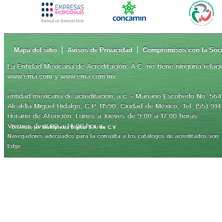
Mapa del sitio
Avisos de Privacidad
Compromisos con la Soc
La Entidad Mexicana de Acreditación, A.C. no tiene ninguna relaci
www.ema.com y www.ema.com.mx
- Mariano Escobedo No. 564,
entidad mexicana de acreditación, a.c.
Alcaldía Miguel Hidalgo, C.P. 11590, Ciudad de México, Tel: (55) 91
Horario de Atención: Lunes a Jueves de 9:00 a 17:00 horas
Viernes de 9:00 a 14:00 horas
Diseñado por
Multiplexia Digital S.A. de C.V
Navegadores adecuados para la consulta a los catálogos de acreditados son: Int
.
Edge