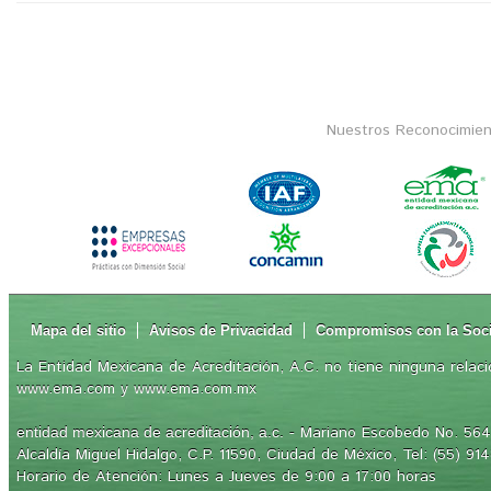
Nuestros Reconocimien
Mapa del sitio
Avisos de Privacidad
Compromisos con la Soc
La Entidad Mexicana de Acreditación, A.C. no tiene ninguna relaci
www.ema.com y www.ema.com.mx
- Mariano Escobedo No. 564,
entidad mexicana de acreditación, a.c.
Alcaldía Miguel Hidalgo, C.P. 11590, Ciudad de México, Tel: (55) 91
Horario de Atención: Lunes a Jueves de 9:00 a 17:00 horas