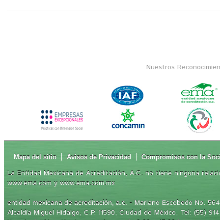
Nuestros Reconocimien
Mapa del sitio
Avisos de Privacidad
Compromisos con la Soc
La Entidad Mexicana de Acreditación, A.C. no tiene ninguna relaci
www.ema.com y www.ema.com.mx
- Mariano Escobedo No. 564,
entidad mexicana de acreditación, a.c.
Alcaldía Miguel Hidalgo, C.P. 11590, Ciudad de México, Tel: (55) 91