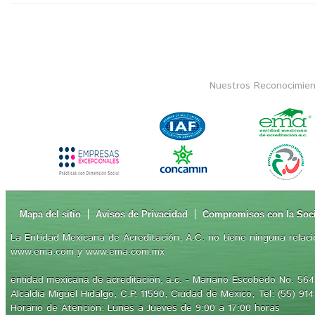
Nuestros Reconocimien
Mapa del sitio
Avisos de Privacidad
Compromisos con la Soc
La Entidad Mexicana de Acreditación, A.C. no tiene ninguna relaci
www.ema.com y www.ema.com.mx
- Mariano Escobedo No. 564,
entidad mexicana de acreditación, a.c.
Alcaldía Miguel Hidalgo, C.P. 11590, Ciudad de México, Tel: (55) 91
Horario de Atención: Lunes a Jueves de 9:00 a 17:00 horas