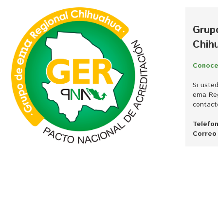
Grup
Chih
Conoce
Si uste
Reg
ema
contact
Teléfon
Correo 