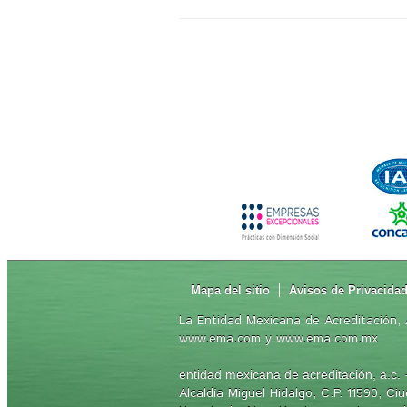
Mapa del sitio
Avisos de Privacida
La Entidad Mexicana de Acreditación, A
www.ema.com y www.ema.com.mx
-
entidad mexicana de acreditación, a.c.
Alcaldía Miguel Hidalgo, C.P. 11590, C