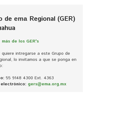
o de
Regional (GER) 
ema
uahua
 más de los GER's
d quiere intregarse a este Grupo de 
ional, lo invitamos a que se ponga en 
o:
o:
55 9148 4300 Ext. 4363
electrónico:
gers@ema.org.mx