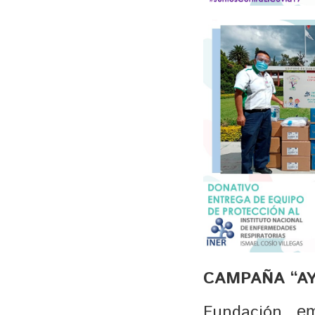
CAMPAÑA “A
Fundación
e