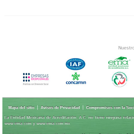
Nuestr
Mapa del sitio
Avisos de Privacidad
Compromisos con la Soc
La Entidad Mexicana de Acreditación, A.C. no tiene ninguna relaci
www.ema.com y www.ema.com.mx