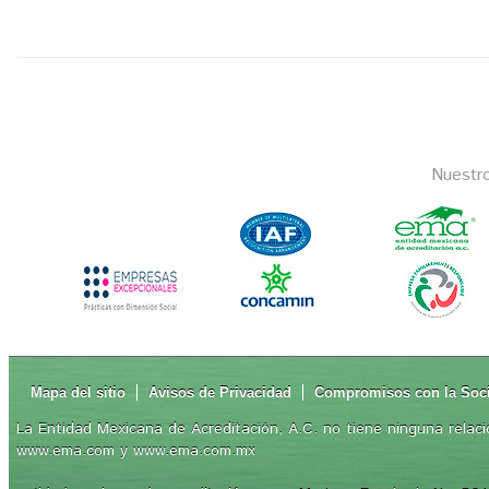
Nuestr
Mapa del sitio
Avisos de Privacidad
Compromisos con la Soc
La Entidad Mexicana de Acreditación, A.C. no tiene ninguna relaci
www.ema.com y www.ema.com.mx